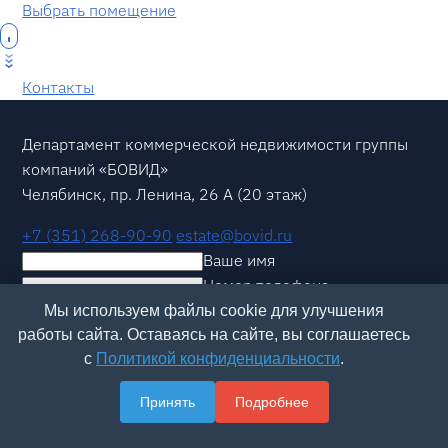
Выбрать помещение
Контакты
Департамент коммерческой недвижимости группы
компаний «БОВИД»
Челябинск, пр. Ленина, 26 А (20 этаж)
+7 (351) 268-90-90
estate@bovid.ru
Ваше имя
Номер телефона
Согласен с
политикой обработки персональных
Мы используем файлы cookie для улучшения
данных
работы сайта. Оставаясь на сайте, вы соглашаетесь
с
Политикой конфиденциальности
.
Перезвоните мне
Принять
Подробнее