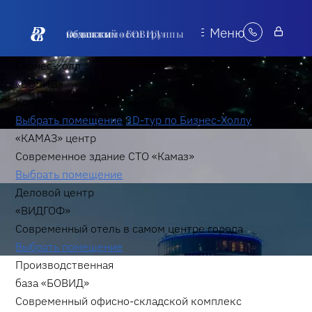
Меню
Объекты недвижимости группы компаний «БОВИД»
Бизнес-холл
«БОВИД»
Коммерческая недвижимость класса «А»
Выбрать помещение
3D-тур по Бизнес-Холлу
«КАМАЗ» центр
Современное здание СТО «Камаз»
Выбрать помещение
Деловой центр
«ВИДГОФ»
Современный отель в самом центре города
Выбрать помещение
Производственная
база «БОВИД»
Современный офисно-складской комплекс