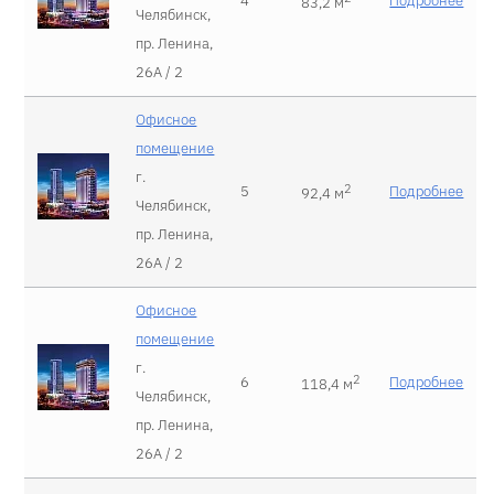
4
Подробнее
83,2 м
Челябинск,
пр. Ленина,
26А / 2
Офисное
помещение
г.
2
5
Подробнее
92,4 м
Челябинск,
пр. Ленина,
26А / 2
Офисное
помещение
г.
2
6
Подробнее
118,4 м
Челябинск,
пр. Ленина,
26А / 2