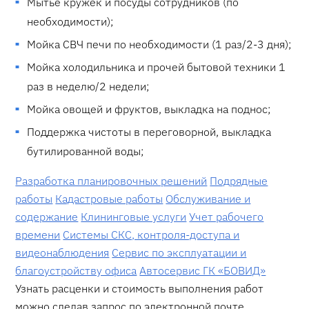
Мытье кружек и посуды сотрудников (по
необходимости);
Мойка СВЧ печи по необходимости (1 раз/2-3 дня);
Мойка холодильника и прочей бытовой техники 1
раз в неделю/2 недели;
Мойка овощей и фруктов, выкладка на поднос;
Поддержка чистоты в переговорной, выкладка
бутилированной воды;
Разработка планировочных решений
Подрядные
работы
Кадастровые работы
Обслуживание и
содержание
Клининговые услуги
Учет рабочего
времени
Системы СКС, контроля-доступа и
видеонаблюдения
Cервис по эксплуатации и
благоустройству офиса
Автосервис ГК «БОВИД»
Узнать расценки и стоимость выполнения работ
можно сделав запрос по электронной почте